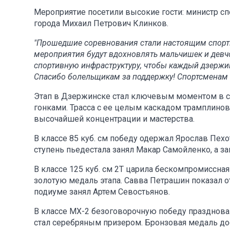
Мероприятие посетили высокие гости: министр с
города Михаил Петрович Клинков.
"Прошедшие соревнования стали настоящим спорти
мероприятия будут вдохновлять мальчишек и девч
спортивную инфраструктуру, чтобы каждый дзержин
Спасибо болельщикам за поддержку! Спортсменам и
Этап в Дзержинске стал ключевым моментом в се
гонками. Трасса с ее целым каскадом трамплино
высочайшей концентрации и мастерства.
В классе 85 куб. см победу одержал Ярослав Пех
ступень пьедестала занял Макар Самойленко, а з
В классе 125 куб. см 2Т царила бескомпромиссна
золотую медаль этапа. Савва Петрашин показал о
подиуме занял Артем Севостьянов.
В классе MX-2 безоговорочную победу празднова
стал серебряным призером. Бронзовая медаль до