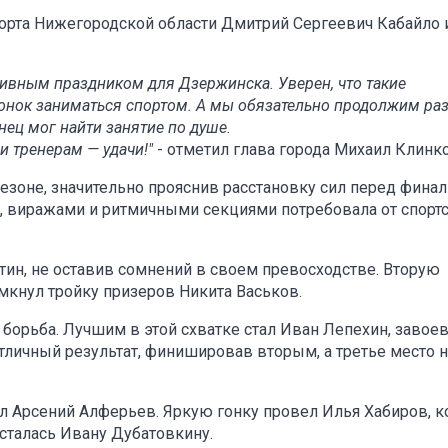
порта Нижегородской области Дмитрий Сергеевич Кабайло 
вным праздником для Дзержинска. Уверен, что такие
онок заниматься спортом. А мы обязательно продолжим ра
ец мог найти занятие по душе.
 тренерам — удачи!"
- отметил глава города Михаил Клинко
зоне, значительно прояснив расстановку сил перед фин
в, виражами и ритмичными секциями потребовала от спорт
отин, не оставив сомнений в своем превосходстве. Вторую
амкнул тройку призеров Никита Васьков.
я борьба. Лучшим в этой схватке стал Иван Лепехин, заво
тличный результат, финишировав вторым, а третье место н
л Арсений Алферьев. Яркую гонку провел Илья Хабиров, 
сталась Ивану Дубатовкину.