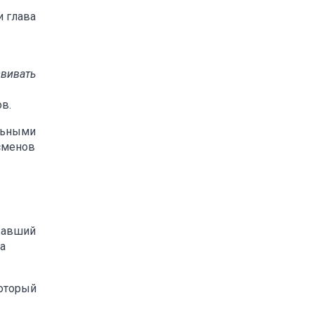
и глава
звивать
в.
альными
сменов
евавший
а
который