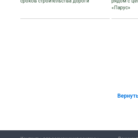
сроков строительства дороги
рядом с це
«Парус»
Вернуть