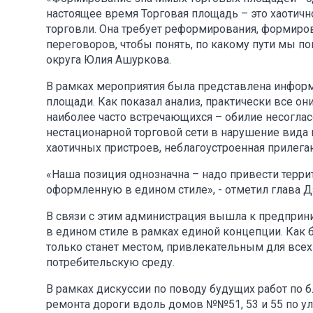
настоящее время Торговая площадь – это хаотич
торговли. Она требует реформирования, формиров
переговоров, чтобы понять, по какому пути мы п
округа Юлия Ашуркова.
В рамках мероприятия была представлена информ
площади. Как показал анализ, практически все о
наиболее часто встречающихся – обилие несогла
нестационарной торговой сети в нарушение вида 
хаотичных пристроев, неблагоустроенная прилег
«Наша позиция однозначна – надо привести терри
оформленную в едином стиле», - отметил глава 
В связи с этим администрация вышла к предприн
в едином стиле в рамках единой концепции. Как 
только станет местом, привлекательным для всех
потребительскую среду.
В рамках дискуссии по поводу будущих работ по 
ремонта дороги вдоль домов №№51, 53 и 55 по ул.