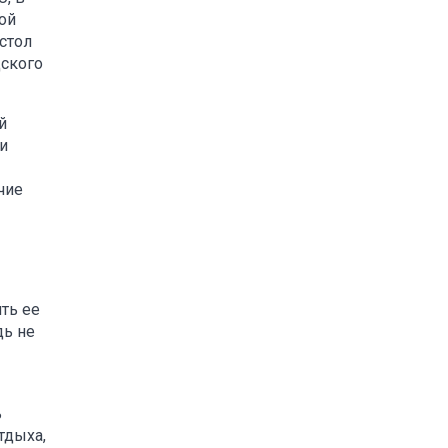
ой
стол
дского
й
и
чие
ть ее
дь не
ь
тдыха,