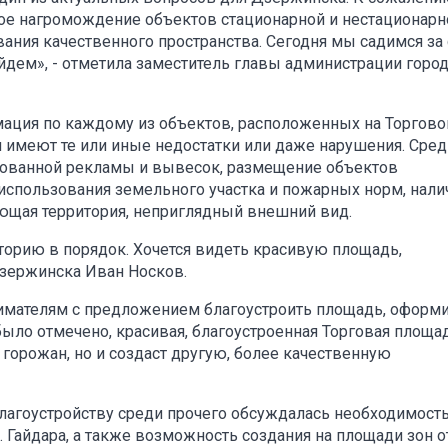
ное нагромождение объектов стационарной и нестационарн
ания качественного пространства. Сегодня мы садимся за 
ойдем», - отметила заместитель главы администрации горо
ация по каждому из объектов, расположенных на Торгово
ни имеют те или иные недостатки или даже нарушения. Сред
сованной рекламы и вывесок, размещение объектов
использования земельного участка и пожарных норм, нали
ающая территория, неприглядный внешний вид.
торию в порядок. Хочется видеть красивую площадь,
Дзержинска Иван Носков.
имателям с предложением благоустроить площадь, оформи
было отмечено, красивая, благоустроенная Торговая площа
 горожан, но и создаст другую, более качественную
благоустройству среди прочего обсуждалась необходимост
 Гайдара, а также возможность создания на площади зон о