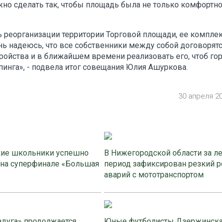
жно сделать так, чтобы площадь была не только комфортной
 реорганизации территории Торговой площади, ее компле
нь надеюсь, что все собственники между собой договорятс
ройства и в ближайшем времени реализовать его, чтоб го
инга», - подвела итог совещания Юлия Ашуркова.
30 апреля 2
ие школьники успешно
В Нижегородской области за л
 на суперфинале «Большая
период зафиксирован резкий р
аварий с мототранспортом
адуга» продолжается
Юные футболисты Дзержинск