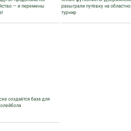
йство — и перемены
разыграли путёвку на областно
з!
турнир
ке создаётся база для
волейбола