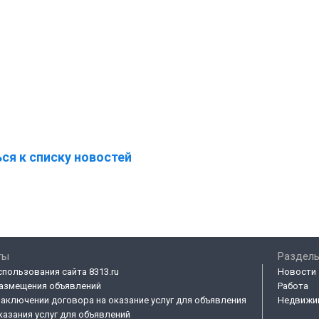
ся к списку новостей
ты
Разделы
спользования сайта 8313.ru
Новости
азмещения объявлений
Работа
заключении договора на оказание услуг для объявления
Недвижи
казания услуг для объявлений