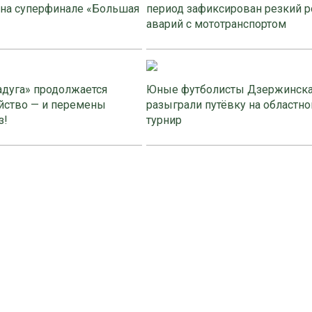
 на суперфинале «Большая
период зафиксирован резкий р
аварий с мототранспортом
адуга» продолжается
Юные футболисты Дзержинск
йство — и перемены
разыграли путёвку на областно
з!
турнир