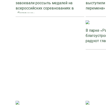
завоевали россыпь медалей на
выступили
всероссийских соревнованиях в
перемена»
«Гагарино»
В парке «Р
благоустро
радуют гла