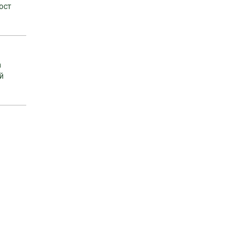
ост
а
й