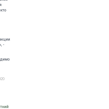
я
 кто
 акции
, -
одимо
020
етний