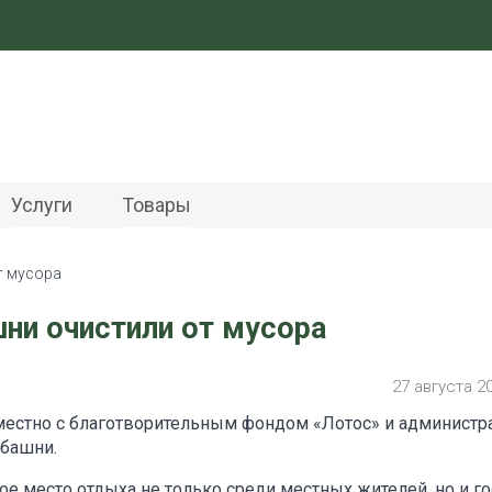
Услуги
Товары
т мусора
ни очистили от мусора
27 августа 2
местно с благотворительным фондом «Лотос» и администр
 башни.
е место отдыха не только среди местных жителей, но и го