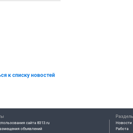
ся к списку новостей
ты
Разделы
спользования сайта 8313.ru
Новости
азмещения объявлений
Работа