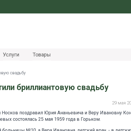
Услуги
Товары
овую свадьбу
тили бриллиантовую свадьбу
29 мая 2
н Носков поздравил Юрия Ананьевича и Веру Ивановну Ко
евых состоялась 25 мая 1959 года в Горьком.
больницы №10, а Вера Ивановна, детский врач, - в детски