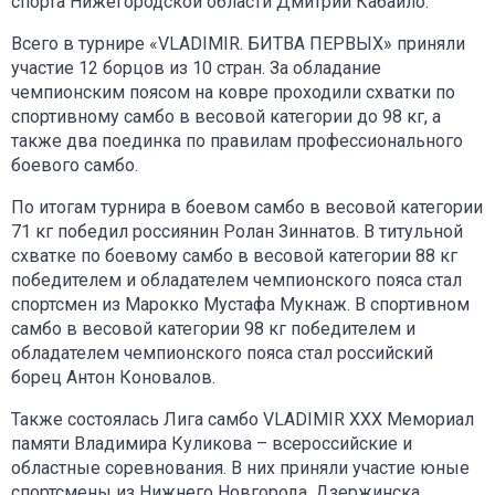
спорта Нижегородской области Дмитрий Кабайло.
Всего в турнире «VLADIMIR. БИТВА ПЕРВЫХ» приняли
участие 12 борцов из 10 стран. За обладание
чемпионским поясом на ковре проходили схватки по
спортивному самбо в весовой категории до 98 кг, а
также два поединка по правилам профессионального
боевого самбо.
По итогам турнира в боевом самбо в весовой категории
71 кг победил россиянин Ролан Зиннатов. В титульной
схватке по боевому самбо в весовой категории 88 кг
победителем и обладателем чемпионского пояса стал
спортсмен из Марокко Мустафа Мукнаж. В спортивном
самбо в весовой категории 98 кг победителем и
обладателем чемпионского пояса стал российский
борец Антон Коновалов.
Также состоялась Лига самбо VLADIMIR XXX Мемориал
памяти Владимира Куликова – всероссийские и
областные соревнования. В них приняли участие юные
спортсмены из Нижнего Новгорода, Дзержинска,