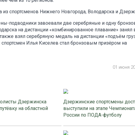
лее чем из 10 регионов.
а из спортсменов Нижнего Новгорода, Володарска и Дзерж
ены-подводники завоевали две серебряные и одну бронз
одарска на дистанции «комбинированное плавание» занял 
также взял серебряную медаль на дистанции «подъём груз
 спортсмен Илья Киселев стал бронзовым призёром на
01 июня 2
олисты Дзержинска
Дзержинские спортсмены дос
путёвку на областной
выступили на этапе Чемпионат
России по ПОДА-футболу