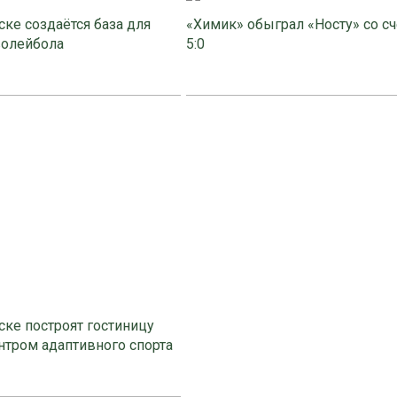
ке создаётся база для
«Химик» обыграл «Носту» со с
волейбола
5:0
ке построят гостиницу
нтром адаптивного спорта