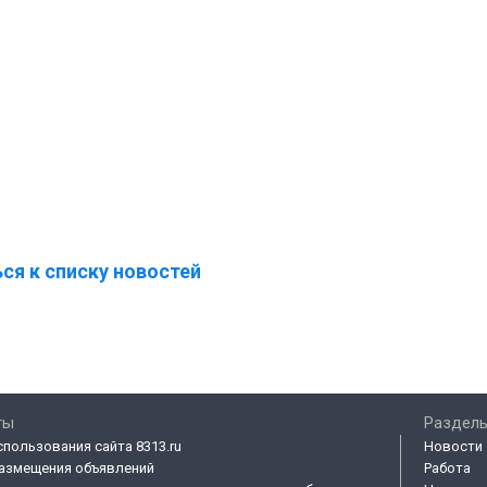
ся к списку новостей
ты
Разделы
спользования сайта 8313.ru
Новости
азмещения объявлений
Работа