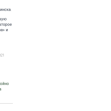
инска.
овую
второе
а» и
021
тойно
а