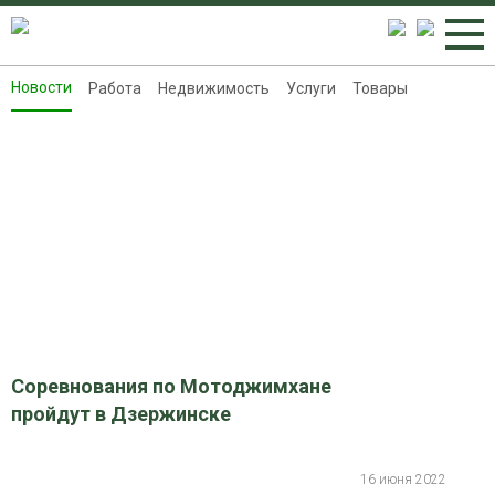
Новости
Работа
Недвижимость
Услуги
Товары
Новости
Работа
Недвижимость
Услуги
Товары
Контакты
Реклама на 8313.ru
Соревнования по Мотоджимхане
пройдут в Дзержинске
16 июня 2022