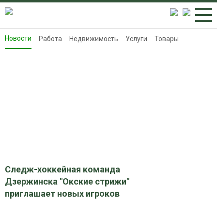
Новости
Работа
Недвижимость
Услуги
Товары
Новости
Работа
Недвижимость
Услуги
Товары
Контакты
Реклама на 8313.ru
Следж-хоккейная команда
Дзержинска "Окские стрижи"
приглашает новых игроков