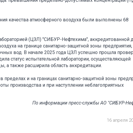
 года: превышения предельно-допустимых концентраций (П
дения качества атмосферного воздуха были выполнены 68
лабораторией (ЦЗЛ) "СИБУР-Нефтехима", аккредитованной 
оздуха на границе санитарно-защитной зоны предприятия,
чных вод. В начале 2025 года ЦЗЛ успешно прошла прове
ила статус испытательной лаборатории, осуществляющей
ы, а также расширила область аккредитации.
в пределах и на границах санитарно-защитной зоны предп
боты производства и при наступлении неблагоприятных
По информации пресс-службы АО "СИБУР-Не
16 апреля 2