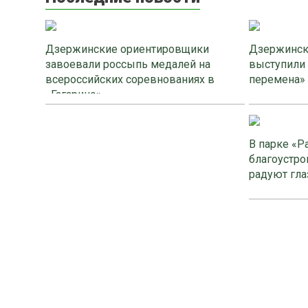
Дзержинские ориентировщики
Дзержинск
завоевали россыпь медалей на
выступили
всероссийских соревнованиях в
перемена»
«Гагарино»
В парке «Р
благоустро
радуют гла