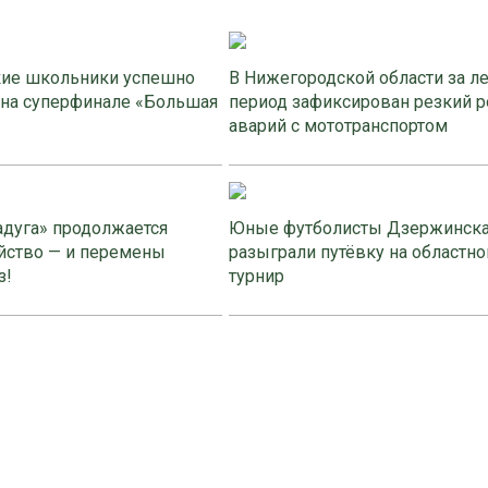
ие школьники успешно
В Нижегородской области за л
 на суперфинале «Большая
период зафиксирован резкий р
аварий с мототранспортом
адуга» продолжается
Юные футболисты Дзержинск
йство — и перемены
разыграли путёвку на областно
з!
турнир