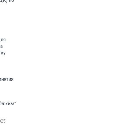
ДК) по
для
 а
рку
риятия
фтехим"
025