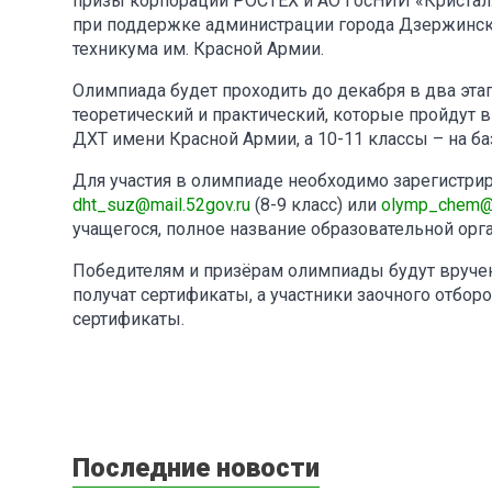
призы корпорации РОСТЕХ и АО ГосНИИ «Кристалл»
при поддержке администрации города Дзержинска
техникума им. Красной Армии.
Олимпиада будет проходить до декабря в два этап
теоретический и практический, которые пройдут в 
ДХТ имени Красной Армии, а 10-11 классы – на б
Для участия в олимпиаде необходимо зарегистрир
dht_suz@mail.52gov.ru
(8-9 класс) или
olymp_chem@m
учащегося, полное название образовательной орга
Победителям и призёрам олимпиады будут вручен
получат сертификаты, а участники заочного отбор
сертификаты.
Последние новости