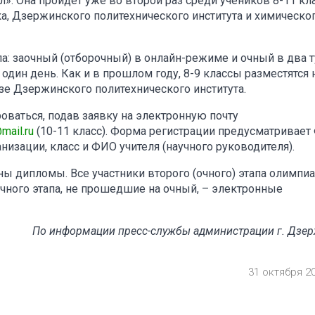
. Она пройдет уже во второй раз среди учеников 8-11 кл
, Дзержинского политехнического института и химическо
а: заочный (отборочный) в онлайн-режиме и очный в два т
один день. Как и в прошлом году, 8-9 классы разместятся 
азе Дзержинского политехнического института.
оваться, подав заявку на электронную почту
ail.ru
(10-11 класс). Форма регистрации предусматривае
низации, класс и ФИО учителя (научного руководителя).
ы дипломы. Все участники второго (очного) этапа олимпи
очного этапа, не прошедшие на очный, – электронные
По информации пресс-службы администрации г. Дзе
31 октября 2