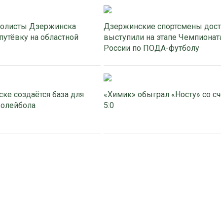
олисты Дзержинска
Дзержинские спортсмены дос
путёвку на областной
выступили на этапе Чемпионат
России по ПОДА-футболу
ке создаётся база для
«Химик» обыграл «Носту» со с
волейбола
5:0