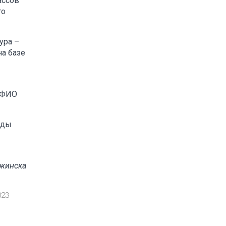
ассов
го
ура –
на базе
т ФИО
ады
ржинска
023