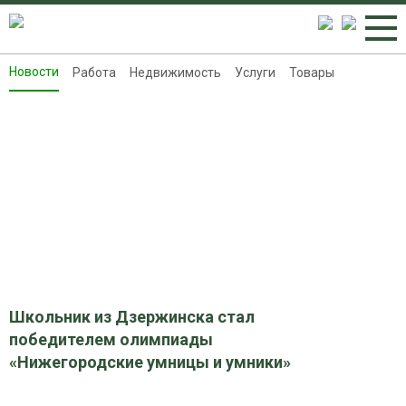
Новости
Работа
Недвижимость
Услуги
Товары
Новости
Работа
Недвижимость
Услуги
Товары
Контакты
Реклама на 8313.ru
Школьник из Дзержинска стал
победителем олимпиады
«Нижегородские умницы и умники»