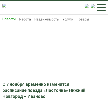
Новости
Работа
Недвижимость
Услуги
Товары
Новости
Работа
Недвижимость
Услуги
Товары
Контакты
Реклама на 8313.ru
С 7 ноября временно изменится
расписание поезда «Ласточка» Нижний
Новгород – Иваново