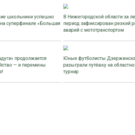
ие школьники успешно
В Нижегородской области за л
 на суперфинале «Большая
период зафиксирован резкий р
аварий с мототранспортом
адуга» продолжается
Юные футболисты Дзержинск
йство — и перемены
разыграли путёвку на областно
з!
турнир