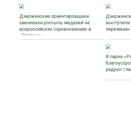
Дзержинские ориентировщики
Дзержинск
завоевали россыпь медалей на
выступили
всероссийских соревнованиях в
перемена»
«Гагарино»
В парке «Р
благоустро
радуют гла