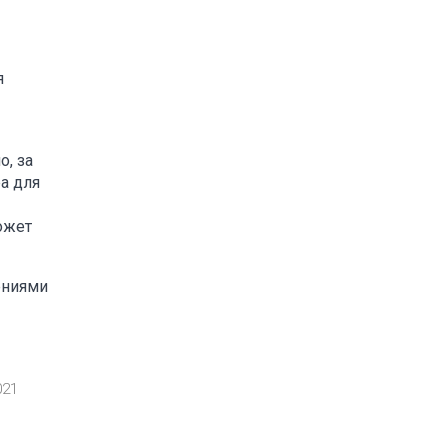
я
о, за
а для
ожет
ениями
021