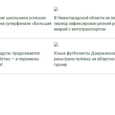
ие школьники успешно
В Нижегородской области за л
 на суперфинале «Большая
период зафиксирован резкий р
аварий с мототранспортом
адуга» продолжается
Юные футболисты Дзержинск
йство — и перемены
разыграли путёвку на областно
з!
турнир