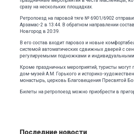
праздничные мероприятия в честь Масленицы, ко
сразу на нескольких площадках.
Ретропоезд на паровой тяге № 6901/6902 отправи
Арзамас-2 в 13:44. В обратном направлении соста
Новгород в 20:39.
В его состав входит паровоз и новые комфортаб
системой автоматических сдвижных дверей с се
регулируемыми подножками и индивидуальными р
Кроме праздничных мероприятий, туристы могут п
дом-музей А.М. Горького и историко-художестве
монастырь, церковь Благовещения Пресвятой Бо
Билеты на ретропоезд можно приобрести в приго
Последние новости