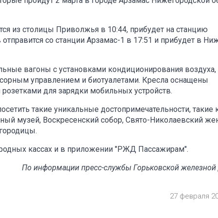
торые пройдут 2 марта в городе Арзамас Нижегородской о
тся из столицы Приволжья в 10:44, прибудет на станцию
в отправится со станции Арзамас-1 в 17:51 и прибудет в Ни
ельные вагоны с установками кондиционирования воздуха,
нсорным управлением и биотуалетами. Кресла оснащены
озетками для зарядки мобильных устройств.
осетить такие уникальные достопримечательности, такие 
нный музей, Воскресенский собор, Свято-Николаевский же
городицы.
родных кассах и в приложении "РЖД Пассажирам".
По информации пресс-службы Горьковской железной
27 февраля 2