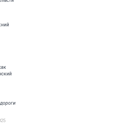
бласти
жний
как
нский
 дороги
025