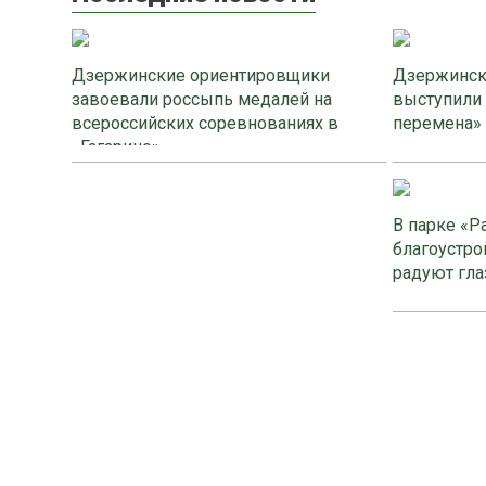
Дзержинские ориентировщики
Дзержинск
завоевали россыпь медалей на
выступили
всероссийских соревнованиях в
перемена»
«Гагарино»
В парке «Р
благоустро
радуют гла