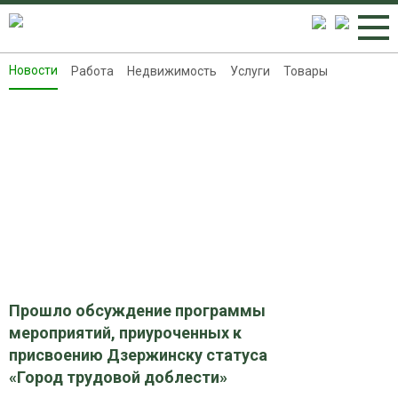
Новости
Работа
Недвижимость
Услуги
Товары
Новости
Работа
Недвижимость
Услуги
Товары
Контакты
Реклама на 8313.ru
Прошло обсуждение программы
мероприятий, приуроченных к
присвоению Дзержинску статуса
«Город трудовой доблести»