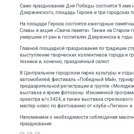
Само празднование Дня Победы состоится 9 мая 
Дзержинского, площадь Героев и три городских п
На площади Героев состоятся ежегодные памятн
Славы и акция «Свеча памяти». Также на Старом 
умершим от ран в госпиталях Дзержинска в годы
Главной площадкой празднования по традиции с
выступление творческих коллективов города и гру
техники и, конечно, праздничный салют.
В Центральном городском парке культуры и отдых
автомобилей, фестиваль «Победный Май», турнир 
предварительной регистрации в группе «Молодеж
выставка и яркие фотозоны. Изюминкой программ
оркестра в/ч 3424, а также выставка стрелкового
мастер-класс по фехтованию от клуба «Легион» и
Напоминаем о необходимости соблюдения масочн
празднования.