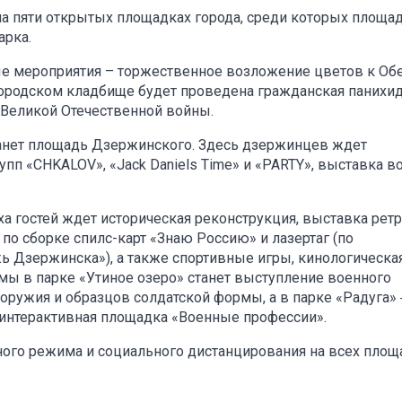
на пяти открытых площадках города, среди которых площа
арка.
ые мероприятия – торжественное возложение цветов к Об
городском кладбище будет проведена гражданская панихид
 Великой Отечественной войны.
танет площадь Дзержинского. Здесь дзержинцев ждет
пп «CHKALOV», «Jack Daniels Time» и «PARTY», выставка в
а гостей ждет историческая реконструкция, выставка ретр
по сборке спилс-карт «Знаю Россию» и лазертаг (по
ь Дзержинска»), а также спортивные игры, кинологическа
ы в парке «Утиное озеро» станет выступление военного
 оружия и образцов солдатской формы, а в парке «Радуга» 
 интерактивная площадка «Военные профессии».
ого режима и социального дистанцирования на всех площ