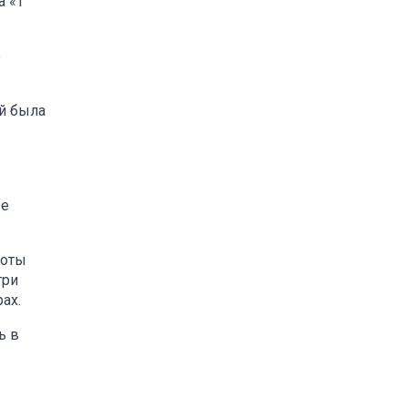
а «Т
о
ой была
ые
боты
три
ах.
ь в