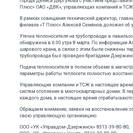
города Дениса Дергунова с участием представит
Плюс» ОАО «ДВК», управляющих компаний и ТСЖ
В рамках совещания технический директор, глав
филиала «Т Плюс» Алексей Семянов доложил об у
Утечка теплоносителя на трубопроводе в павильо
обнаружена в 6:30 утра 8 марта. По информации А
шарового крана, в связи с этим были снижены п
трубопровода был проведен бригадами Дзержинс
Подача теплоносителя в полном объеме в магист
параметры работы теплосети полностью восстановл
Управляющие компании и ТСЖ в настоящее время
систем отопления в многоквартирных домах. В п
каждого дома, в настоящее время отрабатываются 
Обращаем внимание, заявки на восстановление о
свою управляющую организацию:
ООО «УК «Управдом-Дзержинск» 8313-39-80-80;