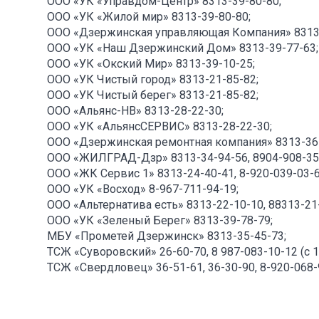
ООО «УК «Управдом-Центр» 8313-39-80-80;
ООО «УК «Жилой мир» 8313-39-80-80;
ООО «Дзержинская управляющая Компания» 8313-
ООО «УК «Наш Дзержинский Дом» 8313-39-77-63;
ООО «УК «Окский Мир» 8313-39-10-25;
ООО «УК Чистый город» 8313-21-85-82;
ООО «УК Чистый берег» 8313-21-85-82;
ООО «Альянс-НВ» 8313-28-22-30;
ООО «УК «АльянсСЕРВИС» 8313-28-22-30;
ООО «Дзержинская ремонтная компания» 8313-36-
ООО «ЖИЛГРАД-Дзр» 8313-34-94-56, 8904-908-35
ООО «ЖК Сервис 1» 8313-24-40-41, 8-920-039-03-6
ООО «УК «Восход» 8-967-711-94-19;
ООО «Альтернатива есть» 8313-22-10-10, 88313-21
ООО «УК «Зеленый Берег» 8313-39-78-79;
МБУ «Прометей Дзержинск» 8313-35-45-73;
ТСЖ «Суворовский» 26-60-70, 8 987-083-10-12 (с 17
ТСЖ «Свердловец» 36-51-61, 36-30-90, 8-920-068-