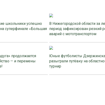
ие школьники успешно
В Нижегородской области за л
 на суперфинале «Большая
период зафиксирован резкий р
аварий с мототранспортом
адуга» продолжается
Юные футболисты Дзержинск
йство — и перемены
разыграли путёвку на областно
з!
турнир