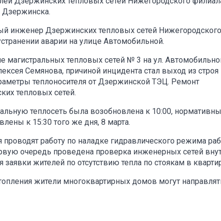
елей Дзержинских тепловых сетей Нижегородского филиал
 Дзержинска.
ный инженер Дзержинских тепловых сетей Нижегородског
странении аварии на улице Автомобильной.
не магистральных тепловых сетей № 3 на ул. Автомобильн
лексея Семянова, причиной инцидента стал выход из строя
араметры теплоносителя от Дзержинской ТЭЦ. Ремонт
ких тепловых сетей.
ральную теплосеть была возобновлена к 10:00, нормативн
ены к 15:30 того же дня, 8 марта.
 проводят работу по наладке гидравлического режима ра
ервую очередь проведена проверка инженерных сетей вну
заявки жителей по отсутствию тепла по стоякам в квартир
топления жители многоквартирных домов могут направлят