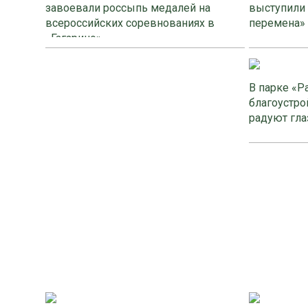
завоевали россыпь медалей на
выступили
всероссийских соревнованиях в
перемена»
«Гагарино»
В парке «Р
благоустро
радуют гла