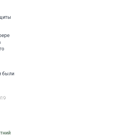
ащиты
фере
в
го
и были
019
етний