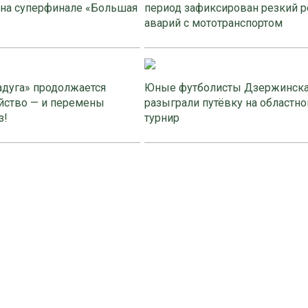
 на суперфинале «Большая
период зафиксирован резкий р
аварий с мототранспортом
адуга» продолжается
Юные футболисты Дзержинск
йство — и перемены
разыграли путёвку на областно
з!
турнир