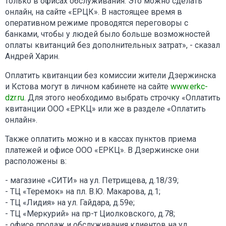
только в офисах обслуживания. Это можно сделать
онлайн, на сайте «ЕРЦК». В настоящее время в
оперативном режиме проводятся переговоры с
банками, чтобы у людей было больше возможностей
оплаты квитанций без дополнительных затрат», - сказал
Андрей Харин.
Оплатить квитанции без комиссии жители Дзержинска
и Кстова могут в личном кабинете на сайте
www.erkc-
dzr.ru
. Для этого необходимо выбрать строчку «Оплатить
квитанции ООО «ЕРКЦ» или же в разделе «Оплатить
онлайн».
Также оплатить можно и в кассах пунктов приема
платежей и офисе ООО «ЕРКЦ». В Дзержинске они
расположены в:
- магазине «СИТИ» на ул. Петрищева, д.18/39;
- ТЦ «Теремок» на пл. В.Ю. Макарова, д.1;
- ТЦ «Лидия» на ул. Гайдара, д.59е;
- ТЦ «Меркурий» на пр-т Циолковского, д.78;
- офисе продаж и обслуживания клиентов на ул.