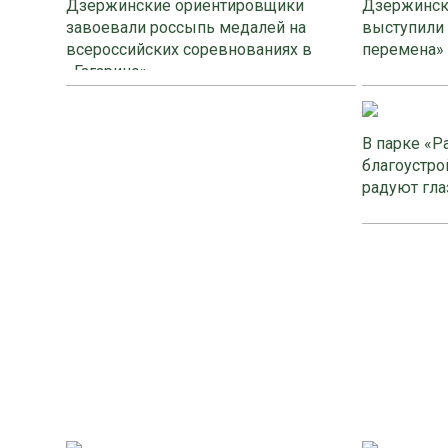
Дзержинские ориентировщики
Дзержинск
завоевали россыпь медалей на
выступили
всероссийских соревнованиях в
перемена»
«Гагарино»
В парке «Р
благоустро
радуют гла