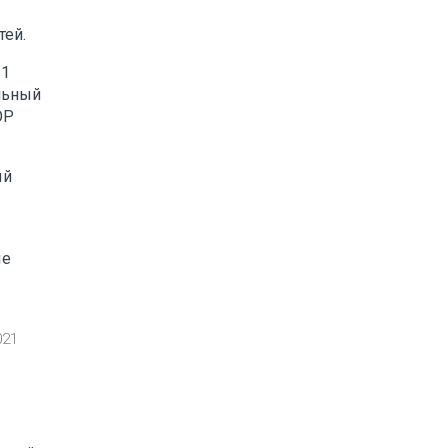
тей.
 1
ельный
ОР
ый
ые
021