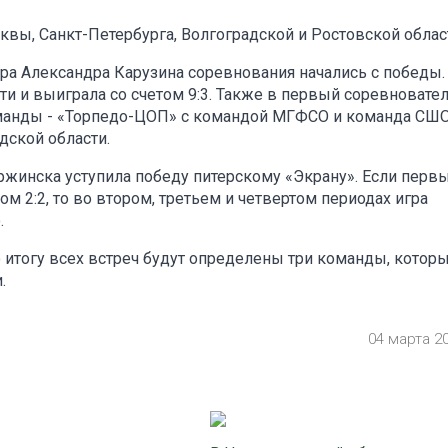
вы, Санкт-Петербурга, Волгоградской и Ростовской облас
ра Александра Карузина соревнования начались с победы.
сти и выиграла со счетом 9:3. Также в первый соревноват
оманды - «Торпедо-ЦОП» с командой МГФСО и команда СШ
дской области.
ржинска уступила победу питерскому «Экрану». Если перв
м 2:2, то во втором, третьем и четвертом периодах игра
.
 итогу всех встреч будут определены три команды, котор
.
04 марта 2