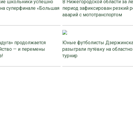
ие школьники успешно
В Нижегородской области за л
 на суперфинале «Большая
период зафиксирован резкий р
аварий с мототранспортом
адуга» продолжается
Юные футболисты Дзержинск
йство — и перемены
разыграли путёвку на областно
з!
турнир