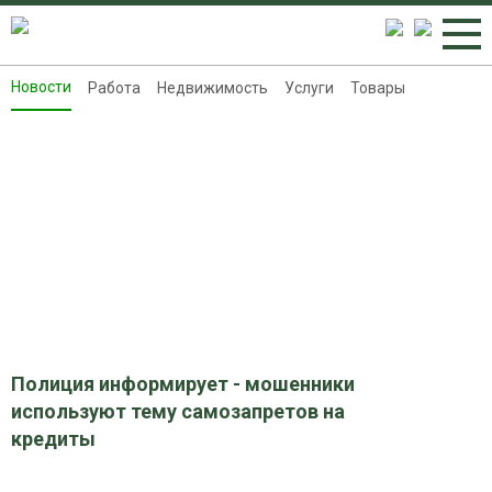
Новости
Работа
Недвижимость
Услуги
Товары
Новости
Работа
Недвижимость
Услуги
Товары
Контакты
Реклама на 8313.ru
Полиция информирует - мошенники
используют тему самозапретов на
кредиты