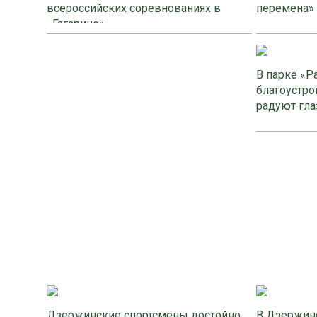
всероссийских соревнованиях в
перемена»
«Гагарино»
В парке «Р
благоустро
радуют гла
Дзержинские спортсмены достойно
В Дзержинс