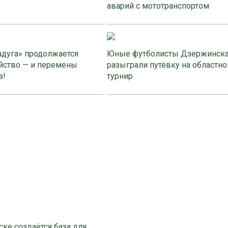
аварий с мототранспортом
адуга» продолжается
Юные футболисты Дзержинск
йство — и перемены
разыграли путёвку на областно
з!
турнир
ке создаётся база для