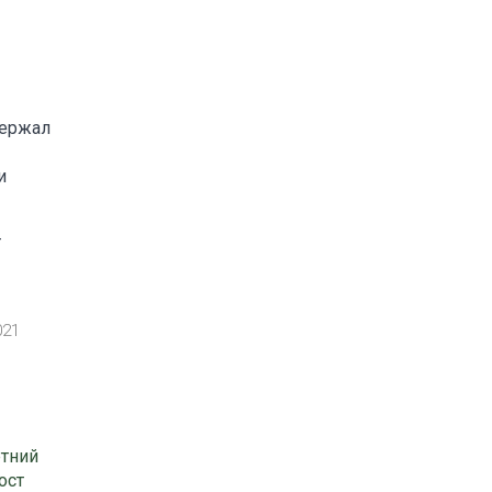
держал
и
т
021
етний
ост