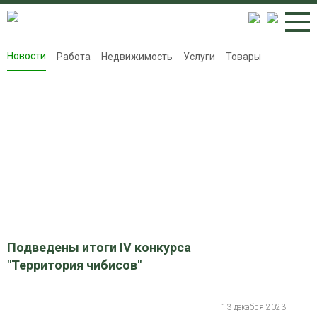
Новости
Работа
Недвижимость
Услуги
Товары
Новости
Работа
Недвижимость
Услуги
Товары
Контакты
Реклама на 8313.ru
Подведены итоги IV конкурса
"Территория чибисов"
13 декабря 2023