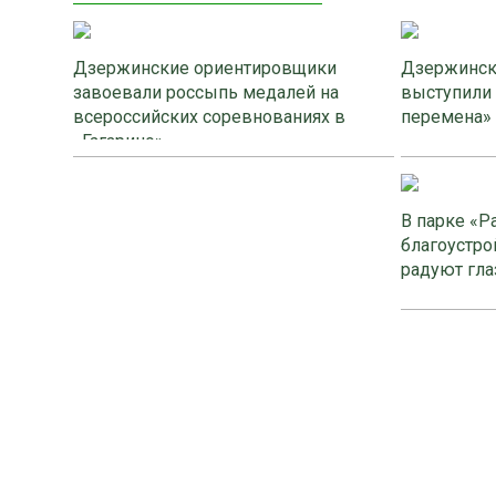
Дзержинские ориентировщики
Дзержинск
завоевали россыпь медалей на
выступили
всероссийских соревнованиях в
перемена»
«Гагарино»
В парке «Р
благоустро
радуют гла