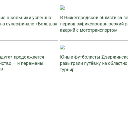
ие школьники успешно
В Нижегородской области за л
 на суперфинале «Большая
период зафиксирован резкий р
аварий с мототранспортом
адуга» продолжается
Юные футболисты Дзержинск
йство — и перемены
разыграли путёвку на областно
з!
турнир