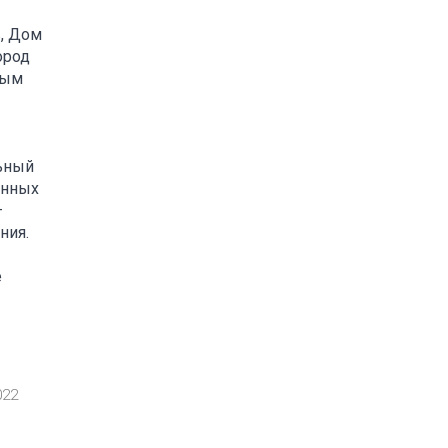
, Дом
ород
ным
льный
енных
–
ния.
е
022