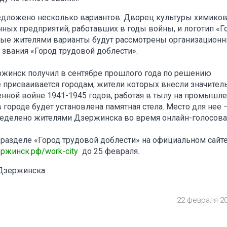
едложено несколько вариантов: Дворец культуры химиков
ных предприятий, работавших в годы войны, и логотип «Г
нные жителями варианты будут рассмотрены организацион
звания «Город трудовой доблести».
ржинск получил в сентябре прошлого года по решению
е присваивается городам, жители которых внесли значите
нной войне 1941-1945 годов, работая в тылу на промышл
городе будет установлена памятная стела. Место для нее 
еделено жителями Дзержинска во время онлайн-голосова
разделе «Город трудовой доблести» на официальном сайт
ержинск.рф/work-city
до 25 февраля.
 Дзержинска
22 февраля 2