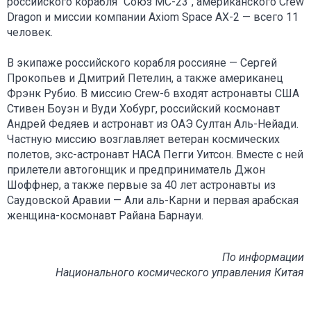
российского корабля "Союз МС-23", американского Crew
Dragon и миссии компании Axiom Space AX-2 — всего 11
человек.
В экипаже российского корабля россияне — Сергей
Прокопьев и Дмитрий Петелин, а также американец
Фрэнк Рубио. В миссию Crew-6 входят астронавты США
Стивен Боуэн и Вуди Хобург, российский космонавт
Андрей Федяев и астронавт из ОАЭ Султан Аль-Нейади.
Частную миссию возглавляет ветеран космических
полетов, экс-астронавт НАСА Пегги Уитсон. Вместе с ней
прилетели автогонщик и предприниматель Джон
Шоффнер, а также первые за 40 лет астронавты из
Саудовской Аравии — Али аль-Карни и первая арабская
женщина-космонавт Райана Барнауи.
По информации
Национального космического управления Китая