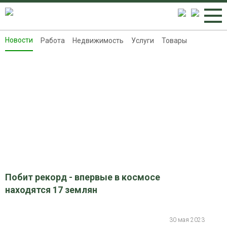
Новости
Работа
Недвижимость
Услуги
Товары
Новости
Работа
Недвижимость
Услуги
Товары
Контакты
Реклама на 8313.ru
Побит рекорд - впервые в космосе
находятся 17 землян
30 мая 2023