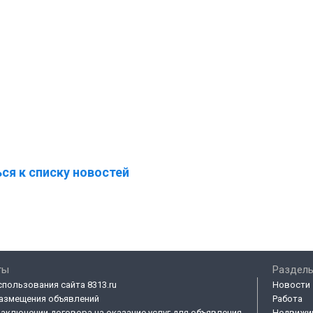
ся к списку новостей
ты
Разделы
спользования сайта 8313.ru
Новости
азмещения объявлений
Работа
заключении договора на оказание услуг для объявления
Недвижи