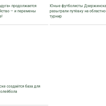
адуга» продолжается
Юные футболисты Дзержинск
йство — и перемены
разыграли путёвку на областно
з!
турнир
ке создаётся база для
волейбола