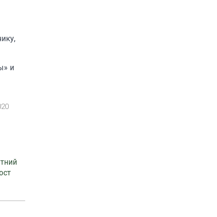
ику,
ы» и
020
етний
ост