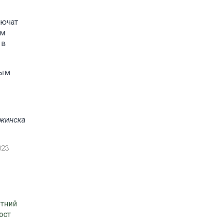
лючат
ам
 в
ным
ржинска
023
етний
ост