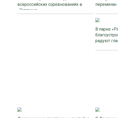
всероссийских соревнованиях в
перемена»
«Гагарино»
В парке «Р
благоустро
радуют гла