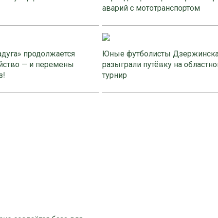
аварий с мототранспортом
адуга» продолжается
Юные футболисты Дзержинск
йство — и перемены
разыграли путёвку на областно
з!
турнир