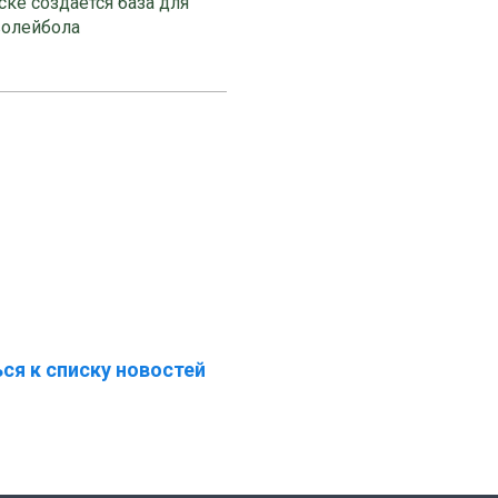
ке создаётся база для
волейбола
ся к списку новостей