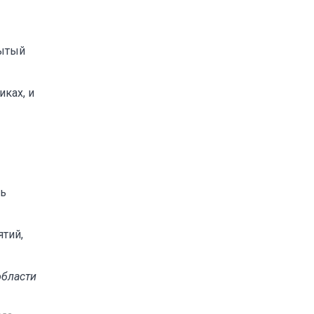
рытый
ках, и
ль
тий,
области