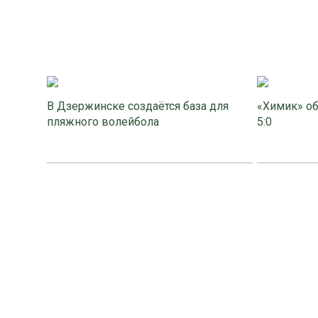
В Дзержинске создаётся база для
«Химик» об
пляжного волейбола
5:0