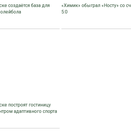
ке создаётся база для
«Химик» обыграл «Носту» со с
волейбола
5:0
ке построят гостиницу
нтром адаптивного спорта