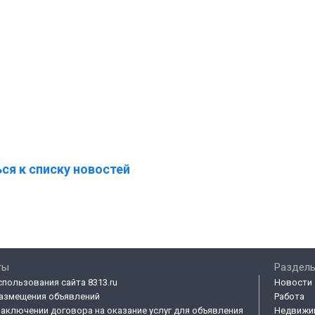
ся к списку новостей
ты
Разделы
спользования сайта 8313.ru
Новости
азмещения объявлений
Работа
заключении договора на оказание услуг для объявления
Недвижи