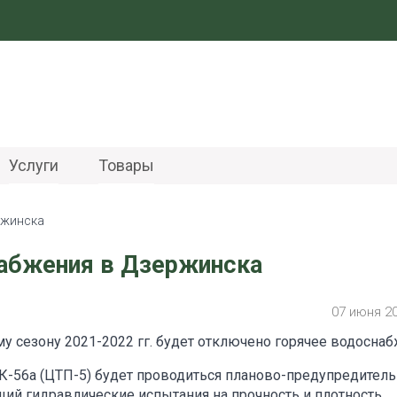
Услуги
Товары
ржинска
набжения в Дзержинска
07 июня 2
му сезону 2021-2022 гг. будет отключено горячее водоснаб
К-56а (ЦТП-5) будет проводиться планово-предупредител
ий гидравлические испытания на прочность и плотность.