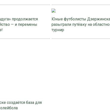
адуга» продолжается
Юные футболисты Дзержинск
йство — и перемены
разыграли путёвку на областно
з!
турнир
ке создаётся база для
волейбола