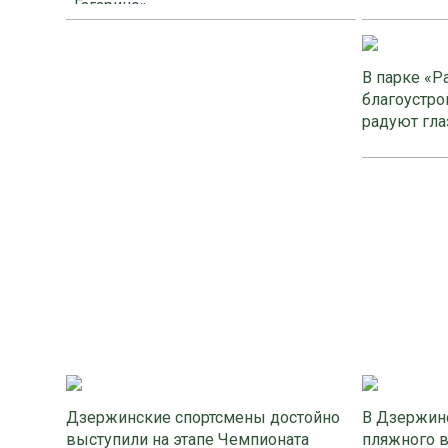
«Гагарино»
В парке «Р
благоустро
радуют гла
Дзержинские спортсмены достойно
В Дзержинс
выступили на этапе Чемпионата
пляжного 