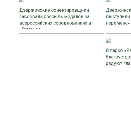
Дзержинские ориентировщики
Дзержинск
завоевали россыпь медалей на
выступили
всероссийских соревнованиях в
перемена»
«Гагарино»
В парке «Р
благоустро
радуют гла