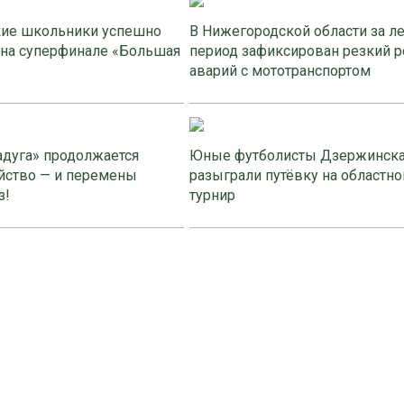
ие школьники успешно
В Нижегородской области за л
 на суперфинале «Большая
период зафиксирован резкий р
аварий с мототранспортом
адуга» продолжается
Юные футболисты Дзержинск
йство — и перемены
разыграли путёвку на областно
з!
турнир