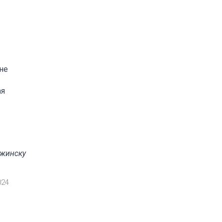
не
ая
ржинску
024