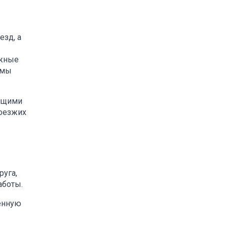
езд, а
ежные
 мы
дящими
роезжих
руга,
аботы.
енную