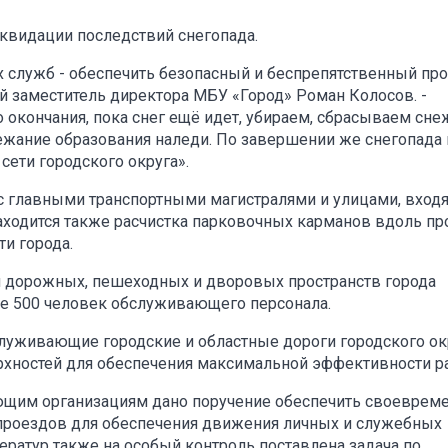
иквидации последствий снегопада.
 служб - обеспечить безопасный и беспрепятственный про
ый заместитель директора МБУ «Город» Роман Колосов. -
о окончания, пока снег ещё идет, убираем, сбрасываем сн
бежание образования наледи. По завершении же снегопада
ети городского округа».
с главными транспортными магистралями и улицами, вхо
аходится также расчистка парковочных карманов вдоль п
ти города.
и дорожных, пешеходных и дворовых пространств города
ее 500 человек обслуживающего персонала.
уживающие городские и областные дороги городского ок
рхностей для обеспечения максимальной эффективности р
яющим организациям дано поручение обеспечить своеврем
 проездов для обеспечения движения личных и служебных
ератур также на особый контроль поставлена задача по