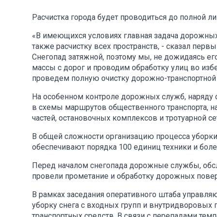
Расчистка города будет проводиться до полной л
«В имеющихся условиях главная задача дорожных
также расчистку всех пространств, - сказал перв
Снегопад затяжной, поэтому мы, не дожидаясь ег
массы с дорог и проводим обработку улиц во из
проведем полную очистку дорожно-транспортной с
На особенном контроле дорожных служб, наряду 
в схемы маршрутов общественного транспорта, н
частей, остановочных комплексов и тротуарной се
В общей сложности организацию процесса уборк
обеспечивают порядка 100 единиц техники и бол
Перед началом снегопада дорожные службы, обсл
провели прометание и обработку дорожных пове
В рамках заседания оперативного штаба управл
уборку снега с входных групп и внутридворовых
транспортных средств. В связи с перепадами темп