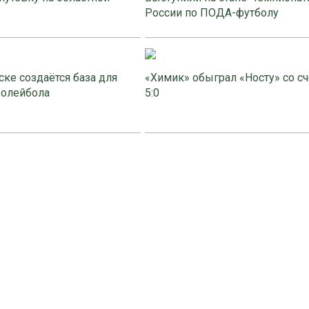
России по ПОДА-футболу
ке создаётся база для
«Химик» обыграл «Носту» со с
волейбола
5:0