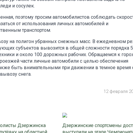
еди и сосулек.
женная, поэтому просим автомобилистов соблюдать скорос
заться от использования личных автомобилей и
твенным транспортом.
ывозу на полигон убранных снежных масс. В ежедневном р
твующих субъектов вывозится в общей сложности порядка 
техники и около 100 дорожных рабочих. Обращаемся к гор
проезжей части личные автомобили с целью обеспечения
 также быть внимательными при движении в темное время 
 вывозу снега.
12 февраля 2
олисты Дзержинска
Дзержинские спортсмены дос
путёвку на областной
выступили на этапе Чемпионат