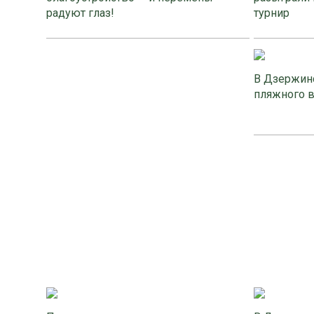
радуют глаз!
турнир
В Дзержинс
пляжного 