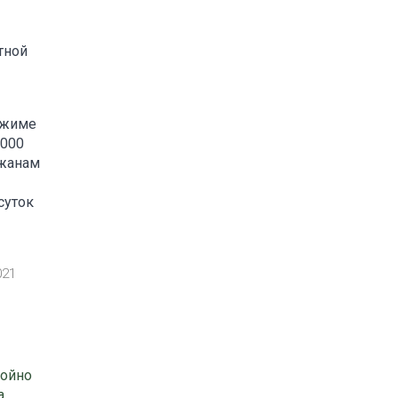
тной
ежиме
5000
ожанам
суток
021
тойно
а