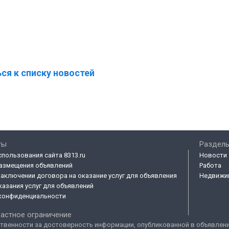
ся к списку новостей
ты
Разделы
спользования сайта 8313.ru
Новости
азмещения объявлений
Работа
заключении договора на оказание услуг для объявления
Недвижи
казания услуг для объявлений
конфиденциальности
астное ограничение
твенности за достоверность информации, опубликованной в объявлениях