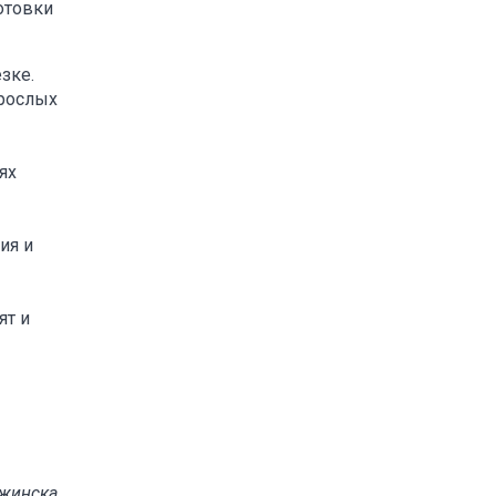
отовки
зке.
зрослых
ях
ия и
ят и
ржинска