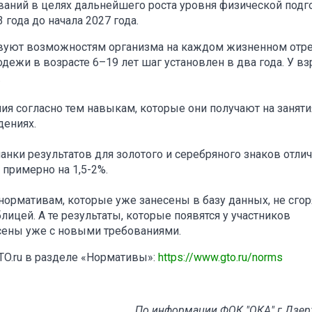
аний в целях дальнейшего роста уровня физической подг
 года до начала 2027 года.
вуют возможностям организма на каждом жизненном отре
одежи в возрасте 6–19 лет шаг установлен в два года. У в
.
ния согласно тем навыкам, которые они получают на заняти
дениях.
ки результатов для золотого и серебряного знаков отлич
примерно на 1,5-2%.
нормативам, которые уже занесены в базу данных, не сгор
лицей. А те результаты, которые появятся у участников
есены уже с новыми требованиями.
TO.ru в разделе «Нормативы»:
https://www.gto.ru/norms
По информации ФОК "ОКА" г.Дзе