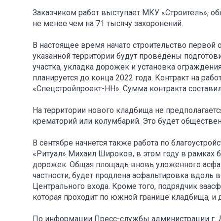
Заказчиком работ выступает МКУ «Строитель», общ
не менее чем на 71 тысячу захоронений.
В настоящее время начато строительство первой о
указанной территории будут проведены подготов
участка, укладка дорожек и установка ограждения
планируется до конца 2022 года. Контракт на раб
«Спецстройпроект-НН». Сумма контракта составил
На территории нового кладбища не предполагаетс
крематорий или колумбарий. Это будет обществе
В сентябре начнется также работа по благоустро
«Ритуал» Михаил Широков, в этом году в рамках
дорожек. Общая площадь вновь уложенного асфал
частности, будет продлена асфальтировка вдоль в
Центрального входа. Кроме того, подрядчик заас
которая проходит по южной границе кладбища, и 
По информации Пресс-службы администрации г.