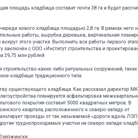
ая площадь кладбища составит почти 38 га и будет рассчи
череди нового кладбища площадью 2,8 га. В рамках него н
ительные работы, вырубка деревьев, вертикальная планир
 вокруг этого участка. Выполнить все работы первого этап
оту заключён с ООО «Институт строительства и проектирова
а 29,75 млн рублей.
я строительство каких-либо ритуальных сооружений, таких
нное кладбище традиционного типа.
йству существующего кладбища. Как рассказал директор М
 благоустройства планируется асфальтировка межкварталь
ьтового покрытия составит 5000 квадратных метров. В
оинского квартала, расположенного к северо-западу от
фальтирует проезды от так называемой «дороги вдоль ЛЭП
другие труднопроходимые участки на северо-западе кладб
 Дзержинска