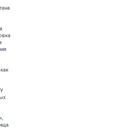
тана
а
овка
а
ния
 как
КУ
ных
»,
ища.