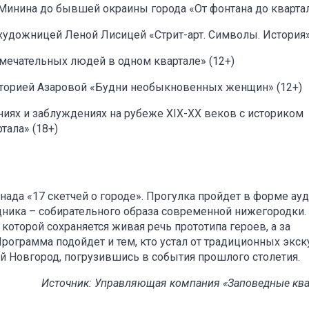
Минина до бывшей окраины города «От фонтана до квартал
художницей Леной Лисицей «Стрит-арт. Символы. История»
амечательных людей в одном квартале» (12+)
кторией Азаровой «Будни необыкновенных женщин» (12+)
ниях и заблуждениях на рубеже XIX-XX веков с историком
ала» (18+)
нада «17 скетчей о городе». Прогулка пройдет в форме ау
ника – собирательного образа современной нижегородки.
 которой сохраняется живая речь прототипа героев, а за
Программа подойдет и тем, кто устал от традиционных экск
й Новгород, погрузившись в события прошлого столетия.
Источник: Управляющая компания «Заповедные кв