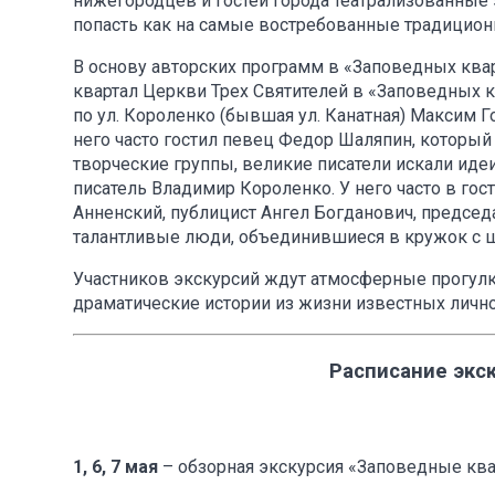
нижегородцев и гостей города театрализованные 
попасть как на самые востребованные традицион
В основу авторских программ в «Заповедных квар
квартал Церкви Трех Святителей в «Заповедных 
по ул. Короленко (бывшая ул. Канатная) Максим Г
него часто гостил певец Федор Шаляпин, который
творческие группы, великие писатели искали идеи
писатель Владимир Короленко. У него часто в го
Анненский, публицист Ангел Богданович, предсе
талантливые люди, объединившиеся в кружок с 
Участников экскурсий ждут атмосферные прогул
драматические истории из жизни известных личн
Расписание экск
1, 6, 7 мая
– обзорная экскурсия «Заповедные ква