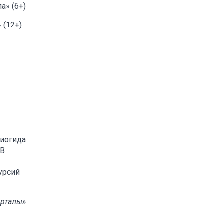
а» (6+)
 (12+)
диогида
 В
урсий
арталы»