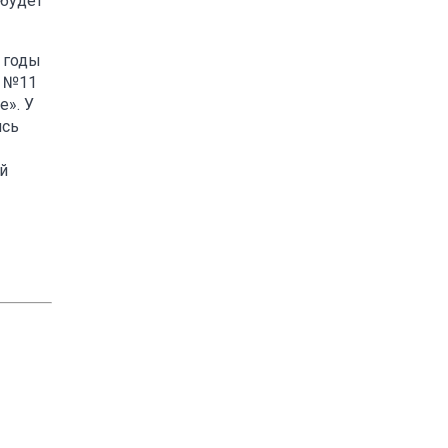
 будет
 годы
е №11
е». У
ись
й