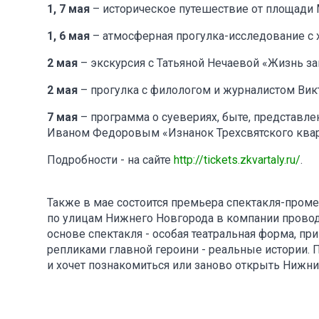
1, 7 мая
– историческое путешествие от площади 
1, 6 мая
– атмосферная прогулка-исследование с 
2 мая
– экскурсия с Татьяной Нечаевой «Жизнь з
2 мая
– прогулка с филологом и журналистом Ви
7 мая
– программа о суевериях, быте, представле
Иваном Федоровым «Изнанок Трехсвятского кварт
Подробности - на сайте
http://tickets.zkvartaly.ru/
.
Также в мае состоится премьера спектакля-проме
по улицам Нижнего Новгорода в компании провод
основе спектакля - особая театральная форма, при
репликами главной героини - реальные истории. 
и хочет познакомиться или заново открыть Нижни