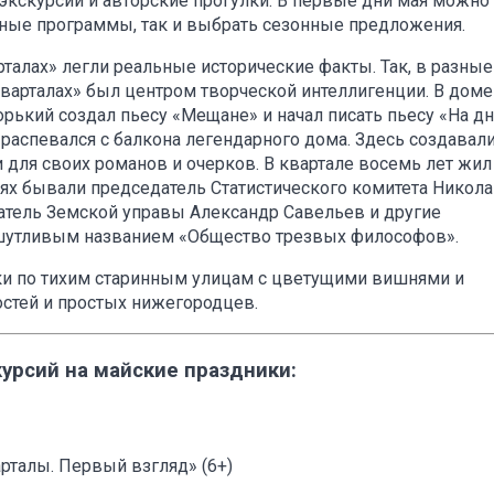
экскурсии и авторские прогулки. В первые дни мая можно
ные программы, так и выбрать сезонные предложения.
талах» легли реальные исторические факты. Так, в разные
кварталах» был центром творческой интеллигенции. В дом
орький создал пьесу «Мещане» и начал писать пьесу «На дн
 распевался с балкона легендарного дома. Здесь создавал
 для своих романов и очерков. В квартале восемь лет жил
стях бывали председатель Статистического комитета Никола
датель Земской управы Александр Савельев и другие
шутливым названием «Общество трезвых философов».
ки по тихим старинным улицам с цветущими вишнями и
остей и простых нижегородцев.
урсий на майские праздники:
рталы. Первый взгляд» (6+)