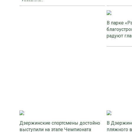
«Гагарино»
В парке «Р
благоустро
радуют гла
Дзержинские спортсмены достойно
В Дзержинс
выступили на этапе Чемпионата
пляжного 