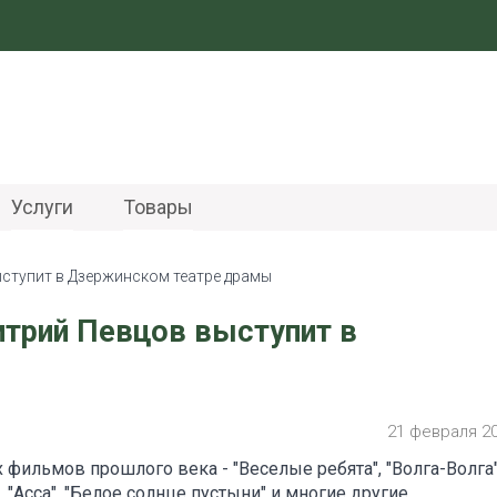
Услуги
Товары
ступит в Дзержинском театре драмы
трий Певцов выступит в
21 февраля 2
фильмов прошлого века - "Веселые ребята", "Волга-Волга"
 "Асса", "Белое солнце пустыни" и многие другие.