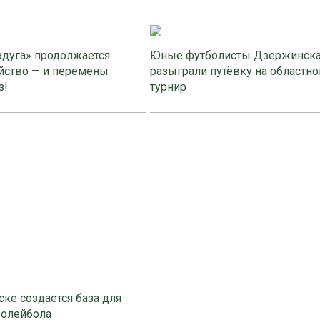
адуга» продолжается
Юные футболисты Дзержинск
йство — и перемены
разыграли путёвку на областно
з!
турнир
ке создаётся база для
волейбола