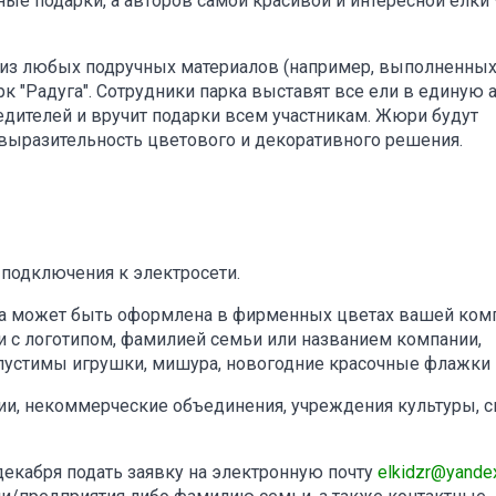
ные подарки, а авторов самой красивой и интересной елки 
у из любых подручных материалов (например, выполненных
к "Радуга". Сотрудники парка выставят все ели в единую 
едителей и вручит подарки всем участникам. Жюри будут
 выразительность цветового и декоративного решения.
 подключения к электросети.
лка может быть оформлена в фирменных цветах вашей ком
 с логотипом, фамилией семьи или названием компании,
пустимы игрушки, мишура, новогодние красочные флажки и
ции, некоммерческие объединения, учреждения культуры, с
декабря подать заявку на электронную почту
elkidzr@yandex