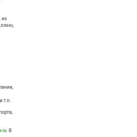
–
 из
аллею,
пании,
 т.п.
порта,
.ru
. В