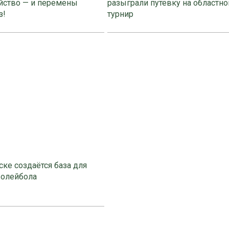
йство — и перемены
разыграли путёвку на областно
з!
турнир
ке создаётся база для
волейбола