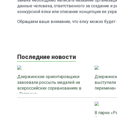
заявке необходимо написать название организац
данные человека, ответственного за создание и
конкурсной ёлки или описание концепции ее укр
Обращаем ваше внимание, что ёлку можно будет за
Последние новости
Дзержинские ориентировщики
Дзержинск
завоевали россыпь медалей на
выступили
всероссийских соревнованиях в
перемена»
«Гагарино»
В парке «Р