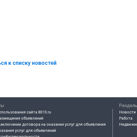
ся к списку новостей
ты
Разделы
спользования сайта 8313.ru
Новости
азмещения объявлений
Работа
заключении договора на оказание услуг для объявления
Недвижи
казания услуг для объявлений
конфиденциальности