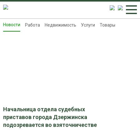
Новости
Работа
Недвижимость
Услуги
Товары
Новости
Работа
Недвижимость
Услуги
Товары
Контакты
Реклама на 8313.ru
Начальница отдела судебных
приставов города Дзержинска
подозревается во взяточничестве