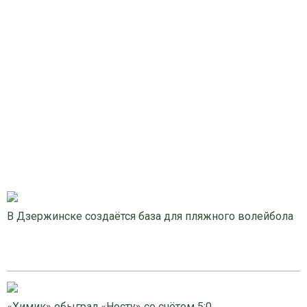
В Дзержинске создаётся база для пляжного волейбола
«Химик» обыграл «Носту» со счётом 5:0