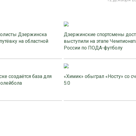
олисты Дзержинска
Дзержинские спортсмены дос
путёвку на областной
выступили на этапе Чемпионат
России по ПОДА-футболу
ке создаётся база для
«Химик» обыграл «Носту» со с
волейбола
5:0