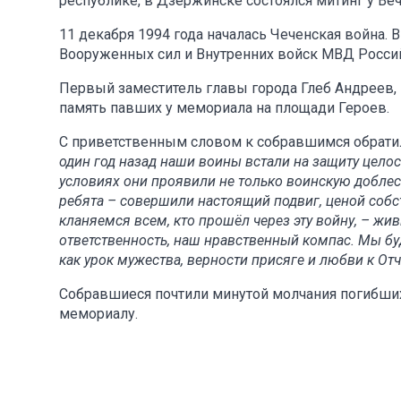
республике, в Дзержинске состоялся митинг у Веч
11 декабря 1994 года началась Чеченская война.
Вооруженных сил и Внутренних войск МВД Росси
Первый заместитель главы города Глеб Андреев,
память павших у мемориала на площади Героев.
С приветственным словом к собравшимся обратил
один год назад наши воины встали на защиту целос
условиях они проявили не только воинскую доблес
ребята – совершили настоящий подвиг, ценой соб
кланяемся всем, кто прошёл через эту войну, – жи
ответственность, наш нравственный компас. Мы б
как урок мужества, верности присяге и любви к От
Собравшиеся почтили минутой молчания погибши
мемориалу.