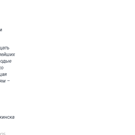
и
цать
елейших
лодые
ко
щая
иям –
жинска
025