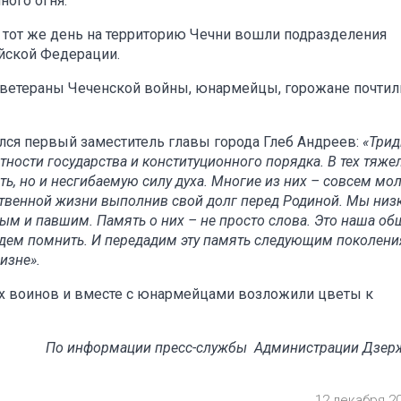
ного огня.
 В тот же день на территорию Чечни вошли подразделения
йской Федерации.
 ветераны Чеченской войны, юнармейцы, горожане почтил
ся первый заместитель главы города Глеб Андреев:
«Трид
тности государства и конституционного порядка. В тех тяж
ть, но и несгибаемую силу духа. Многие из них – совсем мо
ственной жизни выполнив свой долг перед Родиной. Мы низ
вым и павшим. Память о них – не просто слова. Это наша об
удем помнить. И передадим эту память следующим поколен
чизне».
х воинов и вместе с юнармейцами возложили цветы к
По информации пресс-службы Администрации Дзер
12 декабря 2