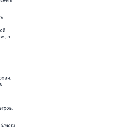
анета
ть
ной
ия, а
рови,
в
етров,
области