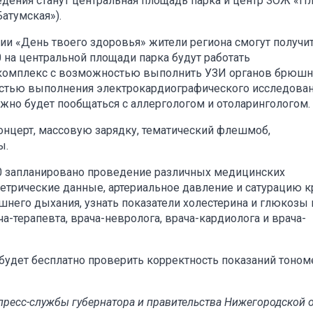
ения станут центральная площадь парка и центр ЗОЖ «Пл
Батумская»).
ии «День твоего здоровья» жители региона смогут получи
0 на центральной площади парка будут работать
 комплекс с возможностью выполнить УЗИ органов брюш
стью выполнения электрокардиографического исследован
жно будет пообщаться с аллергологом и отоларингологом.
онцерт, массовую зарядку, тематический флешмоб,
ы.
.00 запланировано проведение различных медицинских
метрические данные, артериальное давление и сатурацию к
шнего дыхания, узнать показатели холестерина и глюкозы 
а-терапевта, врача-невролога, врача-кардиолога и врача-
 будет бесплатно проверить корректность показаний тоном
ресс-службы губернатора и правительства Нижегородской 