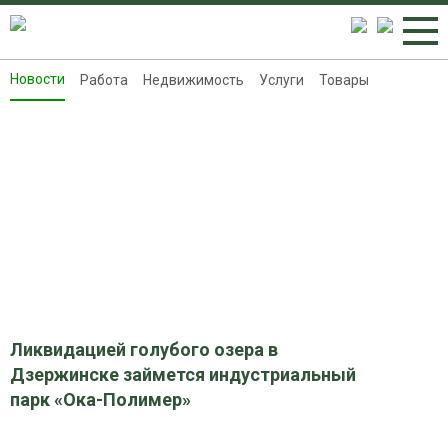
Новости
Работа
Недвижимость
Услуги
Товары
Новости
Работа
Недвижимость
Услуги
Товары
Контакты
Реклама на 8313.ru
Ликвидацией голубого озера в
Дзержинске займется индустриальный
парк «Ока-Полимер»