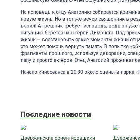
российскую комедию «Непослушник-2» (12+) реж
На исповедь к отцу Анатолию собирается кримина
новую жизнь. Но в тот же вечер священник в резул
верил! А грешник требует исповедь, ведь он уже
ситуацию берется наш герой Димонстр. Под прис
жизни — восстановить яркие моменты жизни отца А
это может помочь вернуть память. В попытке «о
фрагменты прошлого, используя декорации, спецэ
папу и просто актеров. Отец Анатолий проживет с
Начало киносеанса в 20:30 около сцены в парке «
Последние новости
Дзержинские ориентировщики
Дзержинск