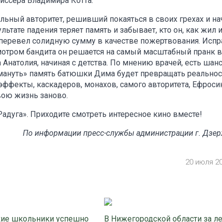
иссера Владимира Котта.
льный авторитет, решивший покаяться в своих грехах и на
ьтате падения теряет память и забывает, кто он, как жил и
 перевел солидную сумму в качестве пожертвования. Испр
мотром бандита он решается на самый масштабный пранк в
натолия, начиная с детства. По мнению врачей, есть шанс,
бмануть» память батюшки Дима будет превращать реальнос
ффекты, каскадеров, монахов, самого авторитета, Ефроси
вою жизнь заново.
Радуга». Приходите смотреть интересное кино вместе!
По информации пресс-службы администрации г. Дзе
20 июля 2
ие школьники успешно
В Нижегородской области за л