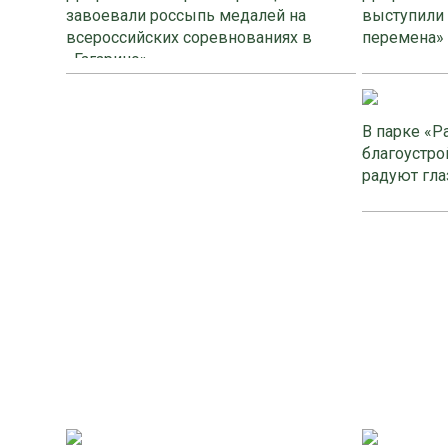
завоевали россыпь медалей на
выступили
всероссийских соревнованиях в
перемена»
«Гагарино»
В парке «Р
благоустро
радуют гла