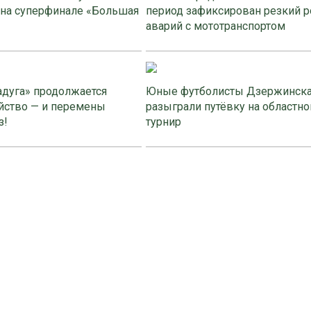
 на суперфинале «Большая
период зафиксирован резкий р
аварий с мототранспортом
адуга» продолжается
Юные футболисты Дзержинск
йство — и перемены
разыграли путёвку на областно
з!
турнир