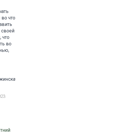
чать
 во что
авить
 своей
 что
ть во
нью,
ржинска
023
етний