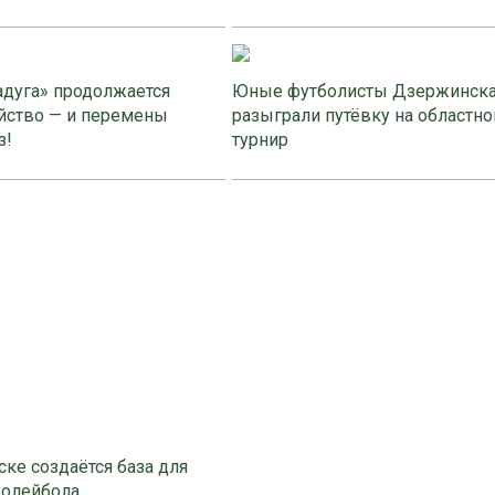
адуга» продолжается
Юные футболисты Дзержинск
йство — и перемены
разыграли путёвку на областно
з!
турнир
ке создаётся база для
волейбола