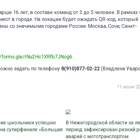
рше 16 лет, в составе команд от 3 до 5 человек. В рамках
мест в городе. На локации будет ожидать QR-код, который
аны со значимыми городами России: Москва, Сочи, Санкт-
://forms.gle/rNu2Hc1XRfb7JNog6
.
можно задать по телефону
8(910)877-02-22
(Владлена Уваро
11 июня 2
ие школьники успешно
В Нижегородской области за л
 на суперфинале «Большая
период зафиксирован резкий р
аварий с мототранспортом