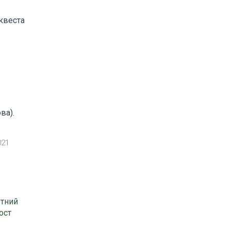
 квеста
ва).
021
етний
ост