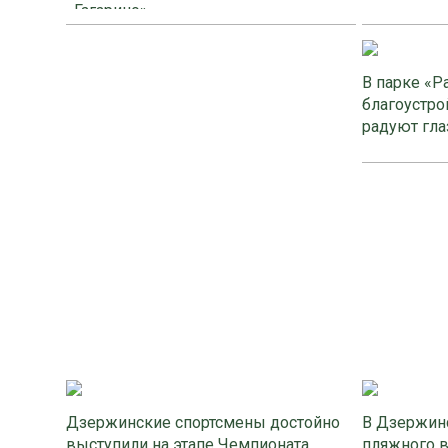
«Гагарино»
В парке «Р
благоустро
радуют гла
Дзержинские спортсмены достойно
В Дзержинс
выступили на этапе Чемпионата
пляжного 