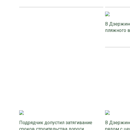
В Дзержинс
пляжного 
Подрядчик допустил затягивание
В Дзержинс
сроков строительства дороги
рядом с це