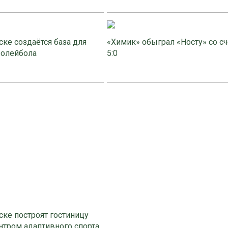
ке создаётся база для
«Химик» обыграл «Носту» со с
волейбола
5:0
ке построят гостиницу
нтром адаптивного спорта