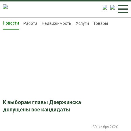
Новости
Работа
Недвижимость
Услуги
Товары
Новости
Работа
Недвижимость
Услуги
Товары
Контакты
Реклама на 8313.ru
К выборам главы Дзержинска
допущены все кандидаты
30 ноября 2020