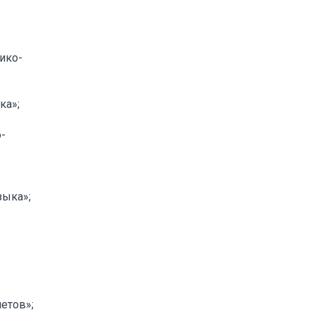
ико-
ка»;
-
зыка»;
етов»;