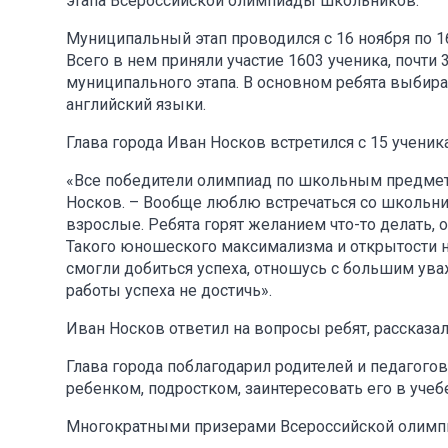
этапа Всероссийской олимпиады школьников.
Муниципальный этап проводился с 16 ноября по 
Всего в нем приняли участие 1603 ученика, почт
муниципального этапа. В основном ребята выбирал
английский языки.
Глава города Иван Носков встретился с 15 учени
«Все победители олимпиад по школьным предметам
Носков. – Вообще люблю встречаться со школьни
взрослые. Ребята горят желанием что-то делать, 
Такого юношеского максимализма и открытости на
смогли добиться успеха, отношусь с большим ува
работы успеха не достичь».
Иван Носков ответил на вопросы ребят, рассказал
Глава города поблагодарил родителей и педагого
ребенком, подростком, заинтересовать его в учеб
Многократными призерами Всероссийской олимпи