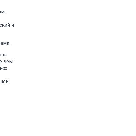
ам.
ский и
рами.
ван
е, чем
но».
вной