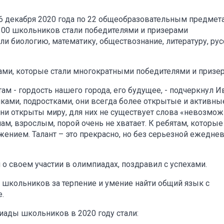
16 декабря 2020 года по 22 общеобразовательным предмет
и 300 школьников стали победителями и призерами
и биологию, математику, обществознание, литературу, рус
ками, которые стали многократными победителями и призе
 - гордость нашего города, его будущее, - подчеркнул И
ками, подростками, они всегда более открытые и активны
они открыты миру, для них не существует слова «невозмож
м, взрослым, порой очень не хватает. К ребятам, которые
жением. Талант – это прекрасно, но без серьезной ежедне
 о своем участии в олимпиадах, поздравил с успехами.
в школьников за терпение и умение найти общий язык с
е.
ады школьников в 2020 году стали: