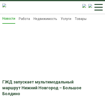
Новости
Работа
Недвижимость
Услуги
Товары
Новости
Работа
Недвижимость
Услуги
Товары
Контакты
Реклама на 8313.ru
ГЖД запускает мультимодальный
маршрут Нижний Новгород – Большое
Болдино