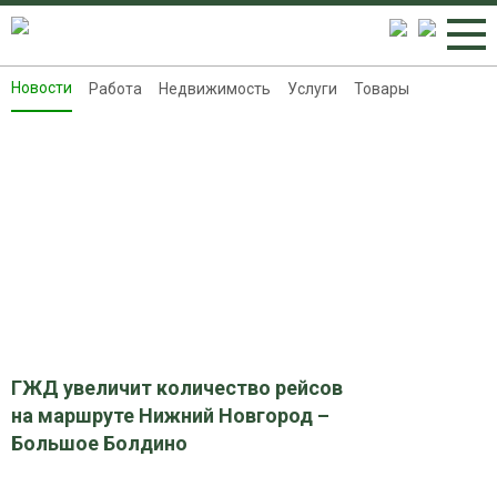
Новости
Работа
Недвижимость
Услуги
Товары
Новости
Работа
Недвижимость
Услуги
Товары
Контакты
Реклама на 8313.ru
ГЖД увеличит количество рейсов
на маршруте Нижний Новгород –
Большое Болдино