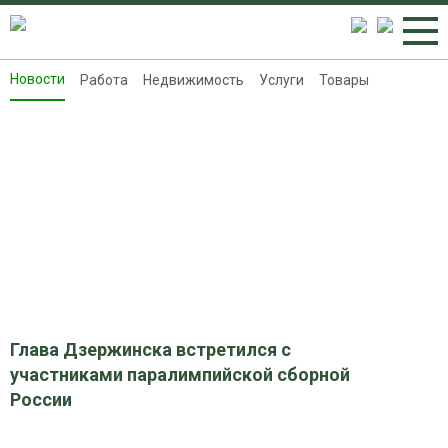
Новости
Работа
Недвижимость
Услуги
Товары
Новости
Работа
Недвижимость
Услуги
Товары
Контакты
Реклама на 8313.ru
Глава Дзержинска встретился с
участниками паралимпийской сборной
России